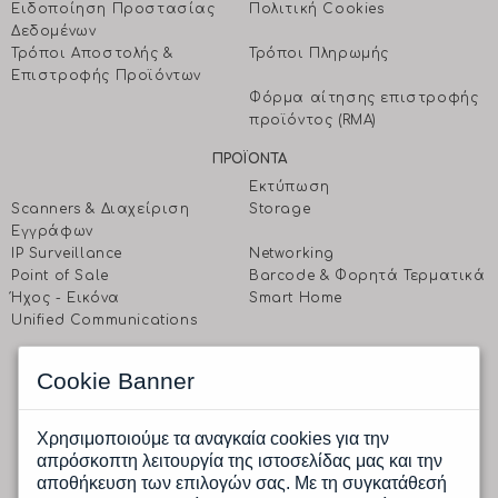
Ειδοποίηση Προστασίας
Πολιτική Cookies
Δεδομένων
Τρόποι Αποστολής &
Τρόποι Πληρωμής
Επιστροφής Προϊόντων
Φόρμα αίτησης επιστροφής
προϊόντος (RMA)
ΠΡΟΪΟΝΤΑ
Εκτύπωση
Scanners & Διαχείριση
Storage
Eγγράφων
IP Surveillance
Networking
Point of Sale
Barcode & Φορητά Τερματικά
Ήχος - Εικόνα
Smart Home
Unified Communications
EΠΙΚΟΙΝΩΝΗΣΤΕ ΜΑΖΙ ΜΑΣ
Cookie Banner
CPI A.E.
Ραφαηλίδη 1 & Αγρινίου, 177 78 Ταύρος, Αθήνα
Δευτέρα έως Παρασκευή: 9.00 πμ -17.00 μμ
Χρησιμοποιούμε τα αναγκαία cookies για την
Tηλ.: (+30) 210 4805800
απρόσκοπτη λειτουργία της ιστοσελίδας μας και την
Fax.: (+30) 210 4805801
αποθήκευση των επιλογών σας. Με τη συγκατάθεσή