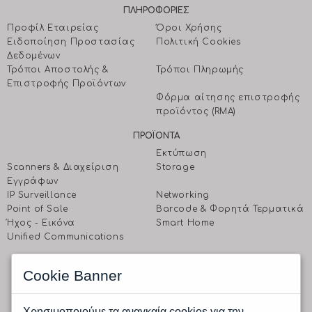
ΠΛΗΡΟΦΟΡΙΕΣ
Προφίλ Εταιρείας
Όροι Χρήσης
Ειδοποίηση Προστασίας
Πολιτική Cookies
Δεδομένων
Τρόποι Αποστολής &
Τρόποι Πληρωμής
Επιστροφής Προϊόντων
Φόρμα αίτησης επιστροφής
προϊόντος (RMA)
ΠΡΟΪΟΝΤΑ
Εκτύπωση
Scanners & Διαχείριση
Storage
Eγγράφων
IP Surveillance
Networking
Point of Sale
Barcode & Φορητά Τερματικά
Ήχος - Εικόνα
Smart Home
Unified Communications
EΠΙΚΟΙΝΩΝΗΣΤΕ ΜΑΖΙ ΜΑΣ
Cookie Banner
CPI A.E.
Ραφαηλίδη 1 & Αγρινίου, 177 78 Ταύρος, Αθήνα
Δευτέρα έως Παρασκευή: 9.00 πμ -17.00 μμ
Χρησιμοποιούμε τα αναγκαία cookies για την