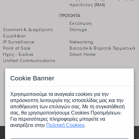
προϊόντος (RMA)
ΠΡΟΪΟΝΤΑ
Εκτύπωση
Scanners & Διαχείριση
Storage
Eγγράφων
IP Surveillance
Networking
Point of Sale
Barcode & Φορητά Τερματικά
Ήχος - Εικόνα
Smart Home
Unified Communications
EΠΙΚΟΙΝΩΝΗΣΤΕ ΜΑΖΙ ΜΑΣ
Cookie Banner
CPI A.E.
Ραφαηλίδη 1 & Αγρινίου, 177 78 Ταύρος, Αθήνα
Δευτέρα έως Παρασκευή: 9.00 πμ -17.00 μμ
Χρησιμοποιούμε τα αναγκαία cookies για την
Tηλ.: (+30) 210 4805800
απρόσκοπτη λειτουργία της ιστοσελίδας μας και την
Fax.: (+30) 210 4805801
αποθήκευση των επιλογών σας. Με τη συγκατάθεσή
Email:
info@cpi.gr
σας, θα χρησιμοποιήσουμε Cookies Προτιμήσεων.
Για περισσότερες πληροφορίες μπορείτε να
ανατρέξετε στην
Πολιτική Cookies
.
Copyright © 2026 cpi - All rights reserved |
Κατασκευή