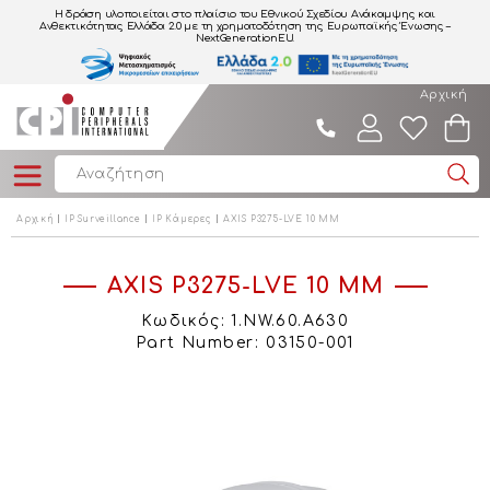
Η δράση υλοποιείται στο πλαίσιο του Εθνικού Σχεδίου Ανάκαμψης και
Ανθεκτικότητας Ελλάδα 2.0
με τη χρηματοδότηση της Ευρωπαϊκής Ένωσης –
NextGenerationEU.
Αρχική
Αρχική
IP Surveillance
IP Κάμερες
AXIS P3275-LVE 10 MM
AXIS P3275-LVE 10 MM
Κωδικός: 1.NW.60.A630
Part Number: 03150-001