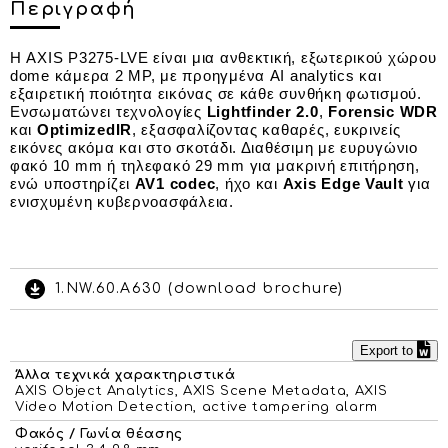
Περιγραφή
Η AXIS P3275-LVE είναι μια ανθεκτική, εξωτερικού χώρου
dome κάμερα 2 MP, με προηγμένα AI analytics και
εξαιρετική ποιότητα εικόνας σε κάθε συνθήκη φωτισμού.
Ενσωματώνει τεχνολογίες
Lightfinder 2.0
,
Forensic WDR
και
OptimizedIR
, εξασφαλίζοντας καθαρές, ευκρινείς
εικόνες ακόμα και στο σκοτάδι. Διαθέσιμη με ευρυγώνιο
φακό 10 mm ή τηλεφακό 29 mm για μακρινή επιτήρηση,
ενώ υποστηρίζει
AV1 codec
, ήχο και
Axis Edge Vault
για
ενισχυμένη κυβερνοασφάλεια.
1.NW.60.A630 (download brochure)
Export to
Άλλα τεχνικά χαρακτηριστικά
AXIS Object Analytics, AXIS Scene Metadata, AXIS
Video Motion Detection, active tampering alarm
Φακός / Γωνία θέασης