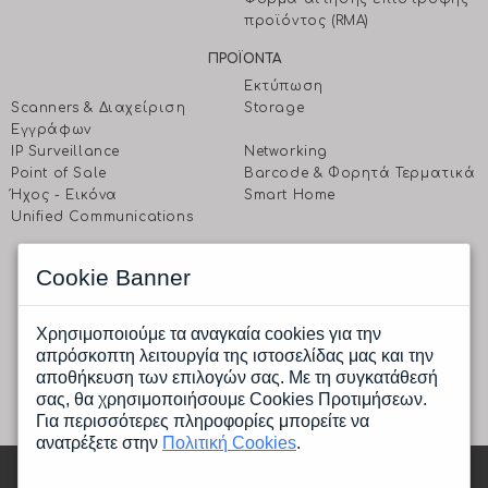
προϊόντος (RMA)
ΠΡΟΪΟΝΤΑ
Εκτύπωση
Scanners & Διαχείριση
Storage
Eγγράφων
IP Surveillance
Networking
Point of Sale
Barcode & Φορητά Τερματικά
Ήχος - Εικόνα
Smart Home
Unified Communications
EΠΙΚΟΙΝΩΝΗΣΤΕ ΜΑΖΙ ΜΑΣ
Cookie Banner
CPI A.E.
Ραφαηλίδη 1 & Αγρινίου, 177 78 Ταύρος, Αθήνα
Δευτέρα έως Παρασκευή: 9.00 πμ -17.00 μμ
Χρησιμοποιούμε τα αναγκαία cookies για την
Tηλ.: (+30) 210 4805800
απρόσκοπτη λειτουργία της ιστοσελίδας μας και την
Fax.: (+30) 210 4805801
αποθήκευση των επιλογών σας. Με τη συγκατάθεσή
Email:
info@cpi.gr
σας, θα χρησιμοποιήσουμε Cookies Προτιμήσεων.
Για περισσότερες πληροφορίες μπορείτε να
ανατρέξετε στην
Πολιτική Cookies
.
Copyright © 2026 cpi - All rights reserved |
Κατασκευή