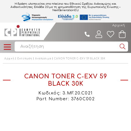
Η δράση υλοποιείται στο πλαίσιο του Εθνικού Σχεδίου Ανάκαμψης και
Ανθεκτικότητας Ελλάδα 2.0
με τη χρηματοδότηση της Ευρωπαϊκής Ένωσης –
NextGenerationEU.
Αρχική
Αρχική
Εκτύπωση
Αναλώσιμα
CANON TONER C-EXV 59 BLACK 30K
CANON TONER C-EXV 59
BLACK 30K
Κωδικός: 3.MF.20.C021
Part Number: 3760C002