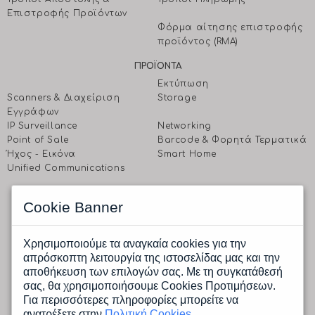
Επιστροφής Προϊόντων
Φόρμα αίτησης επιστροφής
προϊόντος (RMA)
ΠΡΟΪΟΝΤΑ
Εκτύπωση
Scanners & Διαχείριση
Storage
Eγγράφων
IP Surveillance
Networking
Point of Sale
Barcode & Φορητά Τερματικά
Ήχος - Εικόνα
Smart Home
Unified Communications
EΠΙΚΟΙΝΩΝΗΣΤΕ ΜΑΖΙ ΜΑΣ
Cookie Banner
CPI A.E.
Ραφαηλίδη 1 & Αγρινίου, 177 78 Ταύρος, Αθήνα
Δευτέρα έως Παρασκευή: 9.00 πμ -17.00 μμ
Χρησιμοποιούμε τα αναγκαία cookies για την
Tηλ.: (+30) 210 4805800
απρόσκοπτη λειτουργία της ιστοσελίδας μας και την
Fax.: (+30) 210 4805801
αποθήκευση των επιλογών σας. Με τη συγκατάθεσή
Email:
info@cpi.gr
σας, θα χρησιμοποιήσουμε Cookies Προτιμήσεων.
Για περισσότερες πληροφορίες μπορείτε να
ανατρέξετε στην
Πολιτική Cookies
.