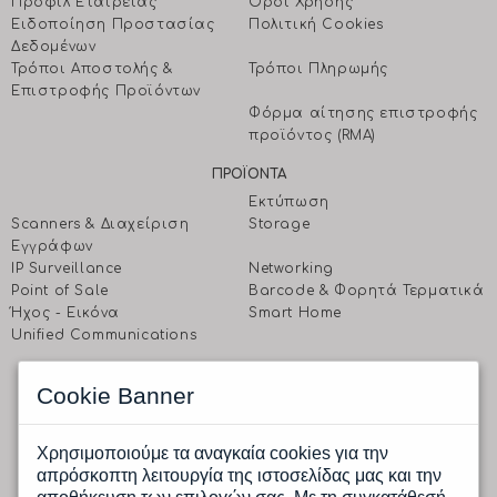
Προφίλ Εταιρείας
Όροι Χρήσης
Ειδοποίηση Προστασίας
Πολιτική Cookies
Δεδομένων
Τρόποι Αποστολής &
Τρόποι Πληρωμής
Επιστροφής Προϊόντων
Φόρμα αίτησης επιστροφής
προϊόντος (RMA)
ΠΡΟΪΟΝΤΑ
Εκτύπωση
Scanners & Διαχείριση
Storage
Eγγράφων
IP Surveillance
Networking
Point of Sale
Barcode & Φορητά Τερματικά
Ήχος - Εικόνα
Smart Home
Unified Communications
EΠΙΚΟΙΝΩΝΗΣΤΕ ΜΑΖΙ ΜΑΣ
Cookie Banner
CPI A.E.
Ραφαηλίδη 1 & Αγρινίου, 177 78 Ταύρος, Αθήνα
Δευτέρα έως Παρασκευή: 9.00 πμ -17.00 μμ
Χρησιμοποιούμε τα αναγκαία cookies για την
Tηλ.: (+30) 210 4805800
απρόσκοπτη λειτουργία της ιστοσελίδας μας και την
Fax.: (+30) 210 4805801