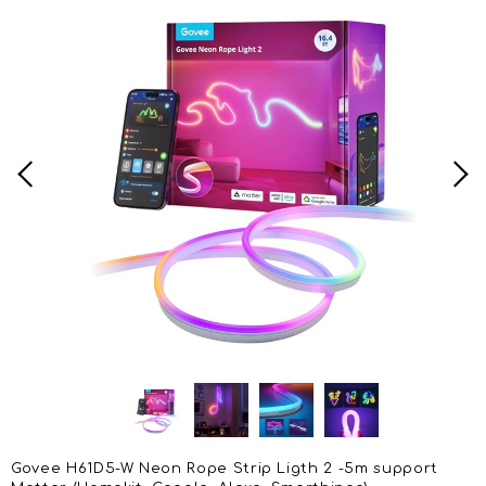
Govee H61D5-W Neon Rope Strip Ligth 2 -5m support