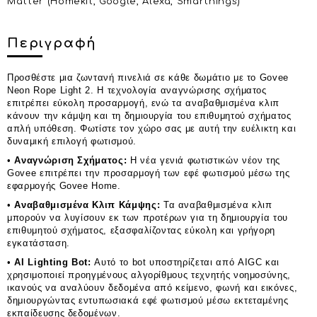
Matter (Homekit, Google, Alexa, Smarthings)
Περιγραφή
Προσθέστε μια ζωντανή πινελιά σε κάθε δωμάτιο με το Govee
Neon Rope Light 2. Η τεχνολογία αναγνώρισης σχήματος
επιτρέπει εύκολη προσαρμογή, ενώ τα αναβαθμισμένα κλιπ
κάνουν την κάμψη και τη δημιουργία του επιθυμητού σχήματος
απλή υπόθεση. Φωτίστε τον χώρο σας με αυτή την ευέλικτη και
δυναμική επιλογή φωτισμού.
•
Αναγνώριση Σχήματος:
Η νέα γενιά φωτιστικών νέον της
Govee επιτρέπει την προσαρμογή των εφέ φωτισμού μέσω της
εφαρμογής Govee Home.
•
Αναβαθμισμένα Κλιπ Κάμψης:
Τα αναβαθμισμένα κλιπ
μπορούν να λυγίσουν εκ των προτέρων για τη δημιουργία του
επιθυμητού σχήματος, εξασφαλίζοντας εύκολη και γρήγορη
εγκατάσταση.
•
AI Lighting Bot:
Αυτό το bot υποστηρίζεται από AIGC και
χρησιμοποιεί προηγμένους αλγορίθμους τεχνητής νοημοσύνης,
ικανούς να αναλύουν δεδομένα από κείμενο, φωνή και εικόνες,
δημιουργώντας εντυπωσιακά εφέ φωτισμού μέσω εκτεταμένης
εκπαίδευσης δεδομένων.