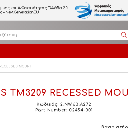
μψης και Ανθεκτικότητας Ελλάδα 2.0
– NextGenerationEU.
 RECESSED MOUNT
IS TM3209 RECESSED MO
Κωδικός: 2.NW.63.A272
Part Number: 02454-001
Βάση στήρ