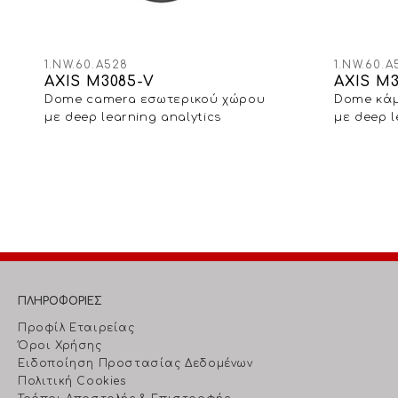
1.NW.60.A528
1.NW.60.A
AXIS M3085-V
AXIS M
Dome camera εσωτερικού χώρου
Dome κά
με deep learning analytics
με deep l
διακριτι
ΠΛΗΡΟΦΟΡΙΕΣ
Προφίλ Εταιρείας
Όροι Χρήσης
Ειδοποίηση Προστασίας Δεδομένων
Πολιτική Cookies