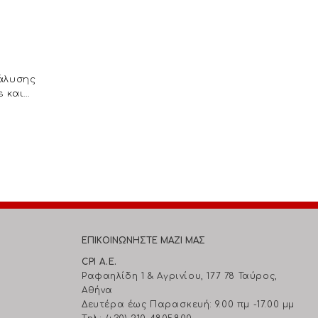
άλυσης
s και
k
EΠΙΚΟΙΝΩΝΗΣΤΕ ΜΑΖΙ ΜΑΣ
CPI A.E.
Ραφαηλίδη 1 & Αγρινίου, 177 78 Ταύρος,
Αθήνα
Δευτέρα έως Παρασκευή: 9.00 πμ -17.00 μμ