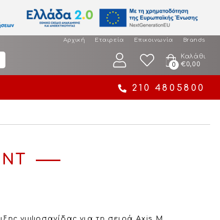
Αρχική
Εταιρεία
Επικοινωνία
Brands
Καλάθι
€0,00
0
210 4805800
UNT
ιξης γυψοσανίδας για τη σειρά Axis M