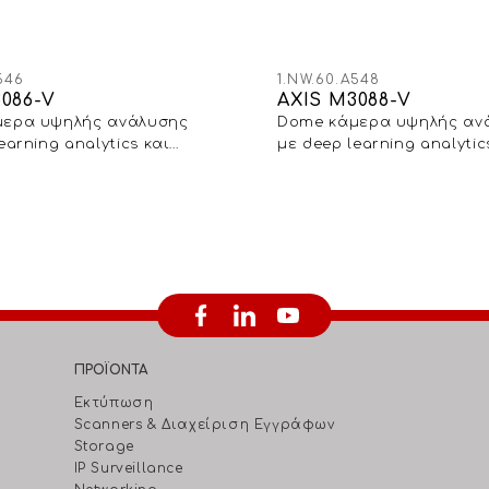
546
1.NW.60.A548
3086-V
AXIS M3088-V
μερα υψηλής ανάλυσης
Dome κάμερα υψηλής αν
earning analytics και
με deep learning analytic
κή εμφάνιση
διακριτική εμφάνιση με 4
ανάλυση
ΠΡΟΪΟΝΤΑ
Εκτύπωση
Scanners & Διαχείριση Eγγράφων
Storage
IP Surveillance