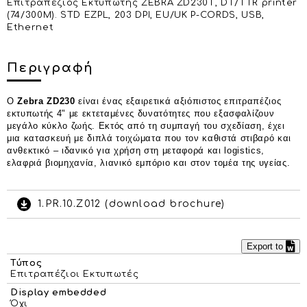
Επιτραπέζιος Εκτυπωτής ΖΕΒRΑ ΖD230Τ, DΤ/ΤΤR printer
(74/300Μ). SΤD ΕΖΡL, 203 DΡΙ, ΕU/UΚ Ρ-CΟRDS, USΒ,
Ethernet
Περιγραφή
Ο
Zebra ZD230
είναι ένας εξαιρετικά αξιόπιστος επιτραπέζιος
εκτυπωτής 4" με εκτεταμένες δυνατότητες που εξασφαλίζουν
μεγάλο κύκλο ζωής. Εκτός από τη συμπαγή του σχεδίαση, έχει
μια κατασκευή με διπλά τοιχώματα που τον καθιστά στιβαρό και
ανθεκτικό – ιδανικό για χρήση στη μεταφορά και logistics,
ελαφριά βιομηχανία, λιανικό εμπόριο και στον τομέα της υγείας.
1.PR.10.Z012 (download brochure)
Export to
Τύπος
Επιτραπέζιοι Εκτυπωτές
Display embedded
Όχι