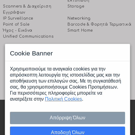
Εκτύπωση
Scanners & Διαχείριση
Storage
Eγγράφων
IP Surveillance
Networking
Point of Sale
Barcode & Φορητά Τερματικά
Ήχος - Εικόνα
Smart Home
Unified Communications
EΠΙΚΟΙΝΩΝΗΣΤΕ ΜΑΖΙ ΜΑΣ
Cookie Banner
CPI A.E.
Ραφαηλίδη 1 & Αγρινίου, 177 78 Ταύρος, Αθήνα
Δευτέρα έως Παρασκευή: 9.00 πμ -17.00 μμ
Χρησιμοποιούμε τα αναγκαία cookies για την
Tηλ.: (+30) 210 4805800
απρόσκοπτη λειτουργία της ιστοσελίδας μας και την
Fax.: (+30) 210 4805801
αποθήκευση των επιλογών σας. Με τη συγκατάθεσή
Email:
info@cpi.gr
σας, θα χρησιμοποιήσουμε Cookies Προτιμήσεων.
Για περισσότερες πληροφορίες μπορείτε να
ανατρέξετε στην
Πολιτική Cookies
.
Copyright © 2026 cpi - All rights reserved |
Κατασκευή
ιστοσελίδων HellasSites
Απόρριψη Όλων
Αποδοχή Όλων