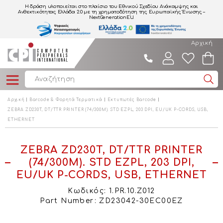
Η δράση υλοποιείται στο πλαίσιο του Εθνικού Σχεδίου Ανάκαμψης και
Ανθεκτικότητας Ελλάδα 2.0
με τη χρηματοδότηση της Ευρωπαϊκής Ένωσης –
NextGenerationEU.
Αρχική
Αρχική
Barcode & Φορητά Τερματικά
Εκτυπωτές Barcode
ZEBRA ZD230T, DT/TTR PRINTER (74/300M). STD EZPL, 203 DPI, EU/UK P-CORDS, USB,
ETHERNET
ZEBRA ZD230T, DT/TTR PRINTER
(74/300M). STD EZPL, 203 DPI,
EU/UK P-CORDS, USB, ETHERNET
Κωδικός: 1.PR.10.Z012
Part Number: ZD23042-30EC00EZ