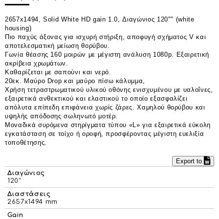
2657x1494, Solid White HD gain 1.0, Διαγώνιος 120"" (white
housing)
Πιο παχύς άξονας για ισχυρή στήριξη, αποφυγή σχήματος V και
αποτελεσματική μείωση θορύβου.
Γωνία θέασης 160 μοιρών
με
μ
έγιστη ανάλυση 1080p. Εξαιρετική
ακρίβεια χρωμάτων.
Καθαρίζεται με σαπούνι και νερό.
20εκ. Μαύρο Drop
και μ
αύρο πίσω κάλυμμα,
Χρήση τετραστρωματικού υλικού οθόνης ενισχυμένου με υαλοΐνες,
εξαιρετικά ανθεκτικού και ελαστικού
το οποίο ε
ξασφαλίζει
απόλυτα επίπεδη επιφάνεια χωρίς ζάρες. Χαμηλού θορύβου και
υψηλής απόδοσης σωληνωτό μοτέρ.
Μοναδικά συρόμενα στηρίγματα τύπου «L» για εξαιρετικά εύκολη
εγκατάσταση σε τοίχο ή οροφή, προσφέροντας μέγιστη ευελιξία
τοποθέτησης.
Export to
Διαγώνιος
120"
Διαστάσεις
2657x1494 mm
Gain