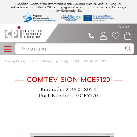
Η δράση υλοποιείται στο πλαίσιο του Εθνικού Σχεδίου Ανάκαμψης και
Ανθεκτικότητας Ελλάδα 2.0
με τη χρηματοδότηση της Ευρωπαϊκής Ένωσης –
NextGenerationEU.
Αρχική
Αρχική
Ήχος - Εικόνα
Οθόνες Προβολής
COMTEVISION MCE9120
COMTEVISION MCE9120
Κωδικός: 2.PA.01.S024
Part Number: MCE9120