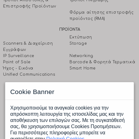
Τρόποι Αποστολής &
Τρόποι Πληρωμής
Επιστροφής Προϊόντων
Φόρμα αίτησης επιστροφής
προϊόντος (RMA)
ΠΡΟΪΟΝΤΑ
Εκτύπωση
Scanners & Διαχείριση
Storage
Eγγράφων
IP Surveillance
Networking
Point of Sale
Barcode & Φορητά Τερματικά
Ήχος - Εικόνα
Smart Home
Unified Communications
EΠΙΚΟΙΝΩΝΗΣΤΕ ΜΑΖΙ ΜΑΣ
Cookie Banner
CPI A.E.
Ραφαηλίδη 1 & Αγρινίου, 177 78 Ταύρος, Αθήνα
Δευτέρα έως Παρασκευή: 9.00 πμ -17.00 μμ
Χρησιμοποιούμε τα αναγκαία cookies για την
Tηλ.: (+30) 210 4805800
απρόσκοπτη λειτουργία της ιστοσελίδας μας και την
Fax.: (+30) 210 4805801
αποθήκευση των επιλογών σας. Με τη συγκατάθεσή
Email:
info@cpi.gr
σας, θα χρησιμοποιήσουμε Cookies Προτιμήσεων.
Για περισσότερες πληροφορίες μπορείτε να
ανατρέξετε στην
Πολιτική Cookies
.