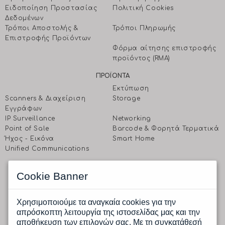
Ειδοποίηση Προστασίας
Πολιτική Cookies
Δεδομένων
Τρόποι Αποστολής &
Τρόποι Πληρωμής
Επιστροφής Προϊόντων
Φόρμα αίτησης επιστροφής
προϊόντος (RMA)
ΠΡΟΪΟΝΤΑ
Εκτύπωση
Scanners & Διαχείριση
Storage
Eγγράφων
IP Surveillance
Networking
Point of Sale
Barcode & Φορητά Τερματικά
Ήχος - Εικόνα
Smart Home
Unified Communications
EΠΙΚΟΙΝΩΝΗΣΤΕ ΜΑΖΙ ΜΑΣ
Cookie Banner
CPI A.E.
Ραφαηλίδη 1 & Αγρινίου, 177 78 Ταύρος, Αθήνα
Δευτέρα έως Παρασκευή: 9.00 πμ -17.00 μμ
Χρησιμοποιούμε τα αναγκαία cookies για την
Tηλ.: (+30) 210 4805800
απρόσκοπτη λειτουργία της ιστοσελίδας μας και την
Fax.: (+30) 210 4805801
αποθήκευση των επιλογών σας. Με τη συγκατάθεσή