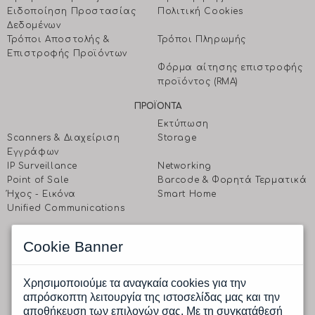
Ειδοποίηση Προστασίας
Πολιτική Cookies
Δεδομένων
Τρόποι Αποστολής &
Τρόποι Πληρωμής
Επιστροφής Προϊόντων
Φόρμα αίτησης επιστροφής
προϊόντος (RMA)
ΠΡΟΪΟΝΤΑ
Εκτύπωση
Scanners & Διαχείριση
Storage
Eγγράφων
IP Surveillance
Networking
Point of Sale
Barcode & Φορητά Τερματικά
Ήχος - Εικόνα
Smart Home
Unified Communications
EΠΙΚΟΙΝΩΝΗΣΤΕ ΜΑΖΙ ΜΑΣ
Cookie Banner
CPI A.E.
Ραφαηλίδη 1 & Αγρινίου, 177 78 Ταύρος, Αθήνα
Δευτέρα έως Παρασκευή: 9.00 πμ -17.00 μμ
Χρησιμοποιούμε τα αναγκαία cookies για την
Tηλ.: (+30) 210 4805800
απρόσκοπτη λειτουργία της ιστοσελίδας μας και την
Fax.: (+30) 210 4805801
αποθήκευση των επιλογών σας. Με τη συγκατάθεσή